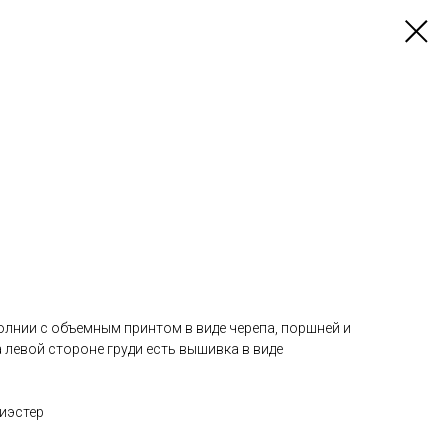
лнии с объемным принтом в виде черепа, поршней и
На левой стороне груди есть вышивка в виде
лиэстер