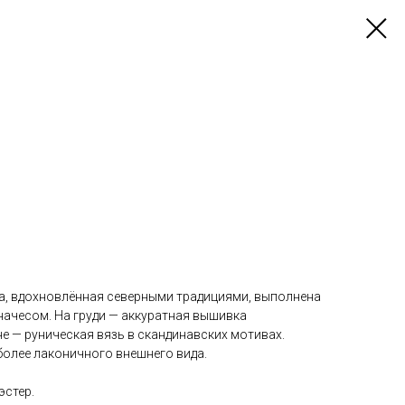
а, вдохновлённая северными традициями, выполнена
начесом. На груди — аккуратная вышивка
е — руническая вязь в скандинавских мотивах.
более лаконичного внешнего вида.
эстер.