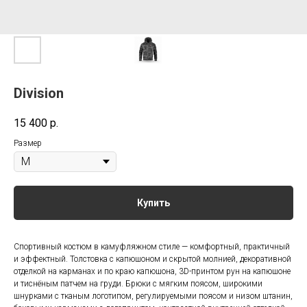
Division
15 400
р.
Размер
Купить
Спортивный костюм в камуфляжном стиле — комфортный, практичный
и эффектный. Толстовка с капюшоном и скрытой молнией, декоративной
отделкой на карманах и по краю капюшона, 3D-принтом рун на капюшоне
и тиснёным патчем на груди. Брюки с мягким поясом, широкими
шнурками с тканым логотипом, регулируемыми поясом и низом штанин,