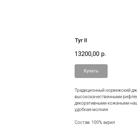
Tyr II
13200,00
р.
Купить
Традиционный норвежский дже
высококачественными рифлён
декоративными кожаными наши
удобная молния.
Состав: 100% акрил