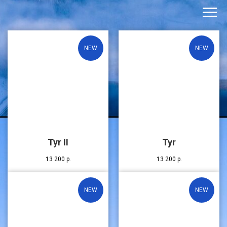
NEW
NEW
Tyr II
Tyr
13 200
р.
13 200
р.
NEW
NEW