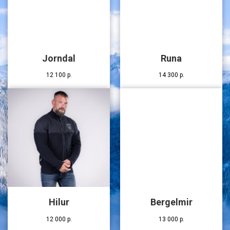
Jorndal
Runa
12 100
р.
14 300
р.
Hilur
Bergelmir
12 000
р.
13 000
р.