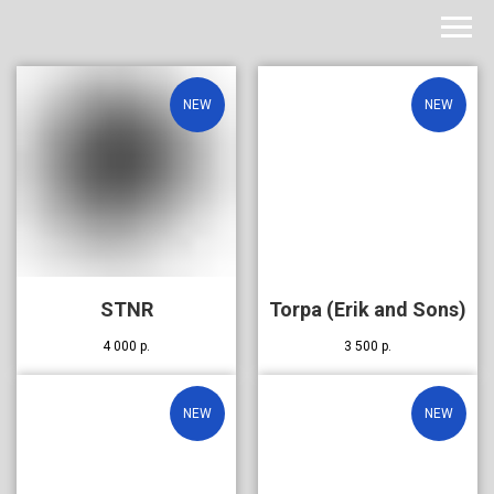
NEW
NEW
STNR
Torpa (Erik and Sons)
4 000
р.
3 500
р.
NEW
NEW