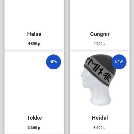
Halsa
Gungnir
4 800
р.
4 000
р.
NEW
NEW
Tokke
Heidal
3 600
р.
3 600
р.